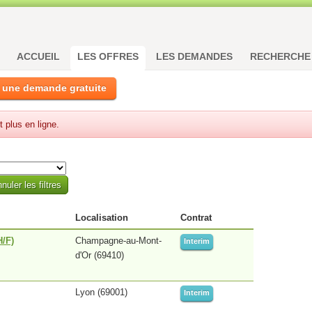
ACCUEIL
LES OFFRES
LES DEMANDES
RECHERCHE
 une demande gratuite
t plus en ligne.
Localisation
Contrat
H/F)
Champagne-au-Mont-
Interim
d'Or (69410)
Lyon (69001)
Interim