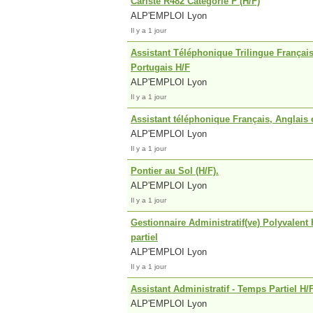
Cariste R482 Catégorie F (H/F)
ALP'EMPLOI Lyon
Il y a 1 jour
Assistant Téléphonique Trilingue Français
Portugais H/F
ALP'EMPLOI Lyon
Il y a 1 jour
Assistant téléphonique Français, Anglais
ALP'EMPLOI Lyon
Il y a 1 jour
Pontier au Sol (H/F).
ALP'EMPLOI Lyon
Il y a 1 jour
Gestionnaire Administratif(ve) Polyvalent
partiel
ALP'EMPLOI Lyon
Il y a 1 jour
Assistant Administratif - Temps Partiel H/
ALP'EMPLOI Lyon