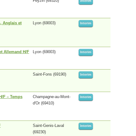
Feyzin (69320)
Interim
, Anglais et
Lyon (69003)
Interim
 et Allemand H/F
Lyon (69003)
Interim
Saint-Fons (69190)
Interim
 H/F – Temps
Champagne-au-Mont-
Interim
d'Or (69410)
F
Saint-Genis-Laval
Interim
(69230)