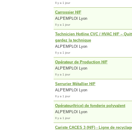
Il y a 1 jour
Carrossier H/F
ALP'EMPLOI Lyon
Il y a 1 jour
Technicien Hotline CVC / HVAC H/F – Quitte
gardez la technique
ALP'EMPLOI Lyon
Il y a 1 jour
Opérateur de Production H/F
ALP'EMPLOI Lyon
Il y a 1 jour
Serrurier Métallier H/F
ALP'EMPLOI Lyon
Il y a 1 jour
Opérateur(trice) de fonderie polyvalent
ALP'EMPLOI Lyon
Il y a 1 jour
Cariste CACES 3 (H/F) - Ligne de recyclag