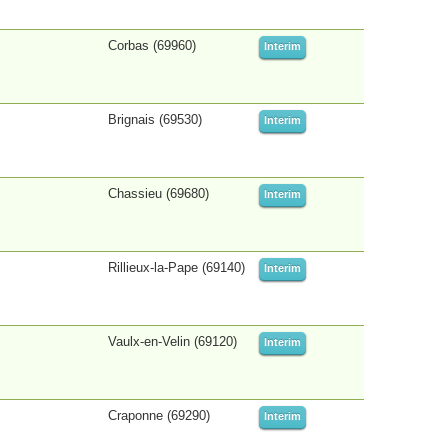
Corbas (69960)
Interim
Brignais (69530)
Interim
Chassieu (69680)
Interim
Rillieux-la-Pape (69140)
Interim
Vaulx-en-Velin (69120)
Interim
Craponne (69290)
Interim