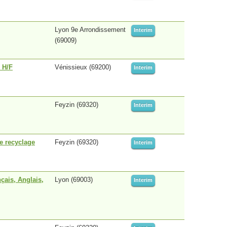
Lyon 9e Arrondissement
Interim
(69009)
 H/F
Vénissieux (69200)
Interim
Feyzin (69320)
Interim
e recyclage
Feyzin (69320)
Interim
çais, Anglais,
Lyon (69003)
Interim