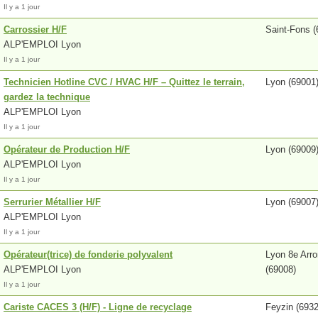
Il y a 1 jour
Carrossier H/F
Saint-Fons (
ALP'EMPLOI Lyon
Il y a 1 jour
Technicien Hotline CVC / HVAC H/F – Quittez le terrain,
Lyon (69001
gardez la technique
ALP'EMPLOI Lyon
Il y a 1 jour
Opérateur de Production H/F
Lyon (69009
ALP'EMPLOI Lyon
Il y a 1 jour
Serrurier Métallier H/F
Lyon (69007
ALP'EMPLOI Lyon
Il y a 1 jour
Opérateur(trice) de fonderie polyvalent
Lyon 8e Arr
ALP'EMPLOI Lyon
(69008)
Il y a 1 jour
Cariste CACES 3 (H/F) - Ligne de recyclage
Feyzin (6932