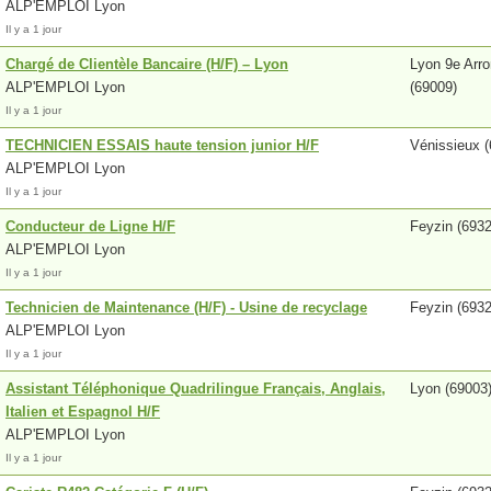
ALP'EMPLOI Lyon
Il y a 1 jour
Chargé de Clientèle Bancaire (H/F) – Lyon
Lyon 9e Arr
ALP'EMPLOI Lyon
(69009)
Il y a 1 jour
TECHNICIEN ESSAIS haute tension junior H/F
Vénissieux (
ALP'EMPLOI Lyon
Il y a 1 jour
Conducteur de Ligne H/F
Feyzin (6932
ALP'EMPLOI Lyon
Il y a 1 jour
Technicien de Maintenance (H/F) - Usine de recyclage
Feyzin (6932
ALP'EMPLOI Lyon
Il y a 1 jour
Assistant Téléphonique Quadrilingue Français, Anglais,
Lyon (69003
Italien et Espagnol H/F
ALP'EMPLOI Lyon
Il y a 1 jour