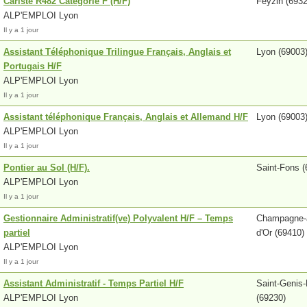
Cariste R482 Catégorie F (H/F)
Feyzin (6932
ALP'EMPLOI Lyon
Il y a 1 jour
Assistant Téléphonique Trilingue Français, Anglais et
Lyon (69003
Portugais H/F
ALP'EMPLOI Lyon
Il y a 1 jour
Assistant téléphonique Français, Anglais et Allemand H/F
Lyon (69003
ALP'EMPLOI Lyon
Il y a 1 jour
Pontier au Sol (H/F).
Saint-Fons (
ALP'EMPLOI Lyon
Il y a 1 jour
Gestionnaire Administratif(ve) Polyvalent H/F – Temps
Champagne-
partiel
d'Or (69410)
ALP'EMPLOI Lyon
Il y a 1 jour
Assistant Administratif - Temps Partiel H/F
Saint-Genis-
ALP'EMPLOI Lyon
(69230)