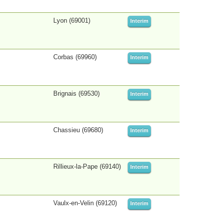
Lyon (69001)
Interim
Corbas (69960)
Interim
Brignais (69530)
Interim
Chassieu (69680)
Interim
Rillieux-la-Pape (69140)
Interim
Vaulx-en-Velin (69120)
Interim