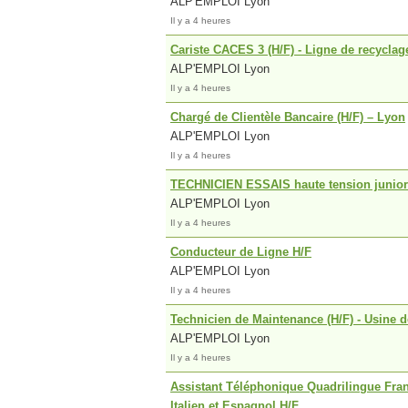
ALP'EMPLOI Lyon
Il y a 4 heures
Cariste CACES 3 (H/F) - Ligne de recyclag
ALP'EMPLOI Lyon
Il y a 4 heures
Chargé de Clientèle Bancaire (H/F) – Lyon
ALP'EMPLOI Lyon
Il y a 4 heures
TECHNICIEN ESSAIS haute tension junior
ALP'EMPLOI Lyon
Il y a 4 heures
Conducteur de Ligne H/F
ALP'EMPLOI Lyon
Il y a 4 heures
Technicien de Maintenance (H/F) - Usine d
ALP'EMPLOI Lyon
Il y a 4 heures
Assistant Téléphonique Quadrilingue Fran
Italien et Espagnol H/F