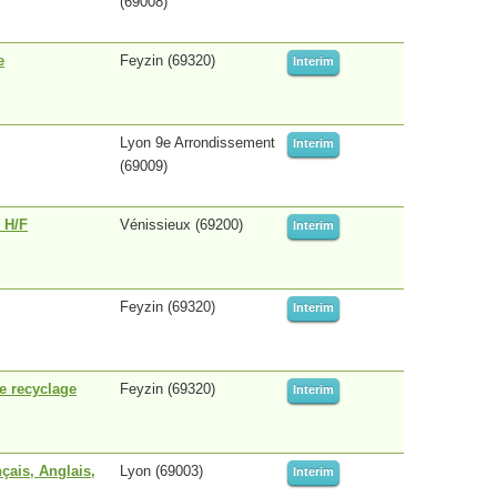
(69008)
e
Feyzin (69320)
Interim
Lyon 9e Arrondissement
Interim
(69009)
 H/F
Vénissieux (69200)
Interim
Feyzin (69320)
Interim
e recyclage
Feyzin (69320)
Interim
çais, Anglais,
Lyon (69003)
Interim