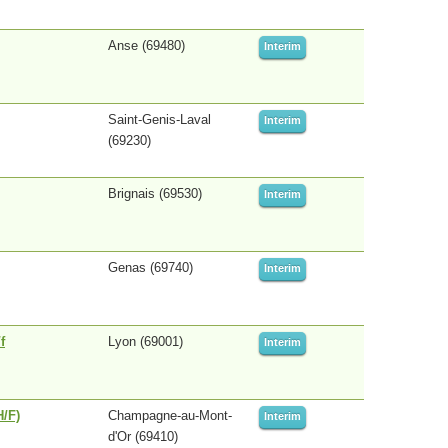
Anse (69480)
Interim
Saint-Genis-Laval
Interim
(69230)
Brignais (69530)
Interim
Genas (69740)
Interim
f
Lyon (69001)
Interim
H/F)
Champagne-au-Mont-
Interim
d'Or (69410)